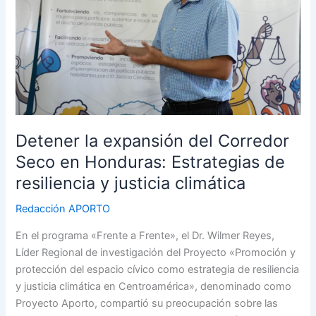
Corredor
Seco
en
Honduras:
Estrategias
de
resiliencia
y
justicia
Detener la expansión del Corredor
climática
Seco en Honduras: Estrategias de
resiliencia y justicia climática
Redacción APORTO
En el programa «Frente a Frente», el Dr. Wilmer Reyes,
Líder Regional de investigación del Proyecto «Promoción y
protección del espacio cívico como estrategia de resiliencia
y justicia climática en Centroamérica», denominado como
Proyecto Aporto, compartió su preocupación sobre las