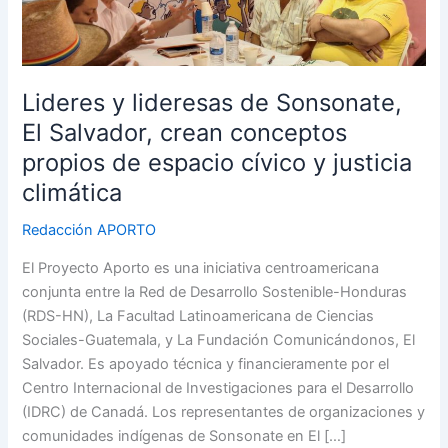
El
Salvador,
crean
conceptos
Lideres y lideresas de Sonsonate,
propios
El Salvador, crean conceptos
de
espacio
propios de espacio cívico y justicia
cívico
climática
y
justicia
Redacción APORTO
climática
El Proyecto Aporto es una iniciativa centroamericana
conjunta entre la Red de Desarrollo Sostenible-Honduras
(RDS-HN), La Facultad Latinoamericana de Ciencias
Sociales-Guatemala, y La Fundación Comunicándonos, El
Salvador. Es apoyado técnica y financieramente por el
Centro Internacional de Investigaciones para el Desarrollo
(IDRC) de Canadá. Los representantes de organizaciones y
comunidades indígenas de Sonsonate en El […]