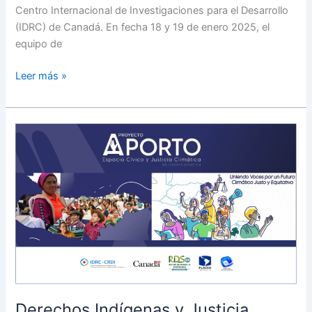
Centro Internacional de Investigaciones para el Desarrollo
(IDRC) de Canadá. En fecha 18 y 19 de enero 2025, el
equipo de
Leer más »
Derechos
Indígenas
y
Justicia
Climática
en
América
Latina:
Contexto
y
perspectivas
Derechos Indígenas y Justicia