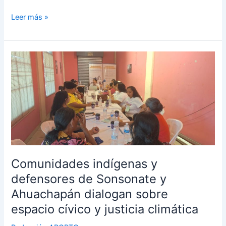
Leer más »
Comunidades
indígenas
y
defensores
de
Sonsonate
y
Ahuachapán
dialogan
Comunidades indígenas y
sobre
defensores de Sonsonate y
espacio
cívico
Ahuachapán dialogan sobre
y
espacio cívico y justicia climática
justicia