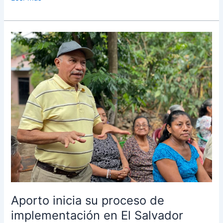
Aporto
inicia
su
proceso
de
implementación
en
El
Salvador
Aporto inicia su proceso de
implementación en El Salvador