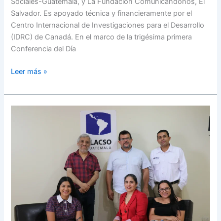
Sociales-Guatemala, y La Fundación Comunicándonos, El
Salvador. Es apoyado técnica y financieramente por el
Centro Internacional de Investigaciones para el Desarrollo
(IDRC) de Canadá. En el marco de la trigésima primera
Conferencia del Día
Leer más »
Proyecto
Aporto
Inicia
Actividades
de
Coordinación
e
Implementación
en
Guatemala