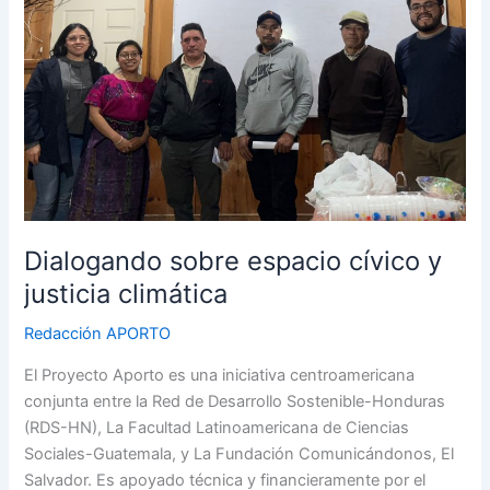
y
justicia
climática
Dialogando sobre espacio cívico y
justicia climática
Redacción APORTO
El Proyecto Aporto es una iniciativa centroamericana
conjunta entre la Red de Desarrollo Sostenible-Honduras
(RDS-HN), La Facultad Latinoamericana de Ciencias
Sociales-Guatemala, y La Fundación Comunicándonos, El
Salvador. Es apoyado técnica y financieramente por el