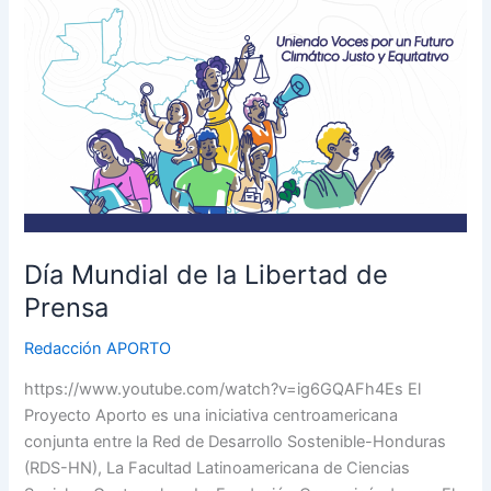
Día
Mundial
de
la
Libertad
de
Prensa
Día Mundial de la Libertad de
Prensa
Redacción APORTO
https://www.youtube.com/watch?v=ig6GQAFh4Es El
Proyecto Aporto es una iniciativa centroamericana
conjunta entre la Red de Desarrollo Sostenible-Honduras
(RDS-HN), La Facultad Latinoamericana de Ciencias