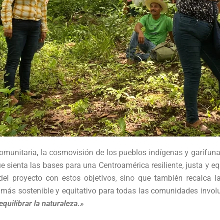
omunitaria, la cosmovisión de los pueblos indígenas y garífunas,
ienta las bases para una Centroamérica resiliente, justa y equi
del proyecto con estos objetivos, sino que también recalca l
ro más sostenible y equitativo para todas las comunidades invo
equilibrar la naturaleza.»