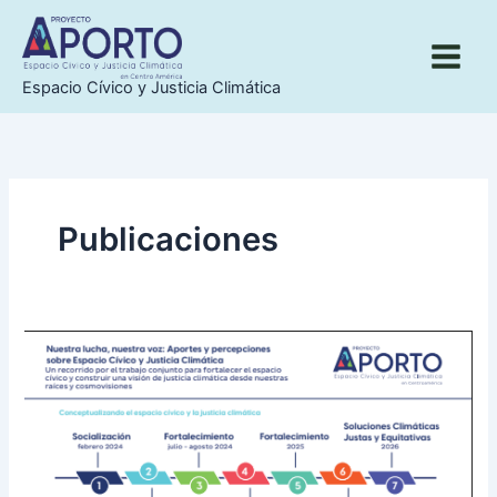
Ir
al
contenido
Espacio Cívico y Justicia Climática
Publicaciones
Nuestra
lucha,
nuestra
voz:
Aportes
y