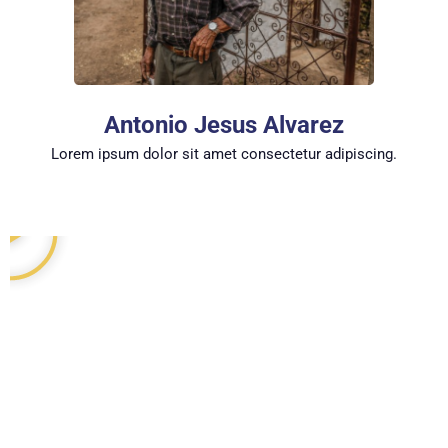
Antonio Jesus Alvarez
Lorem ipsum dolor sit amet consectetur adipiscing.
R
e
p
r
o
d
u
c
i
r