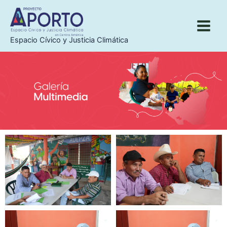
Ir
al
contenido
Espacio Cívico y Justicia Climática