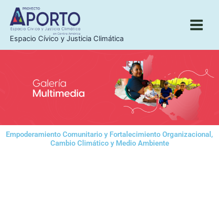
Ir
al
contenido
Espacio Cívico y Justicia Climática
Empoderamiento Comunitario y Fortalecimiento Organizacional,
Cambio Climático y Medio Ambiente